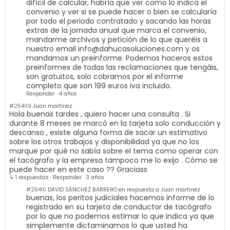
difícil de calcular, habría que ver como lo indica el
convenio y ver si se puede hacer o bien se calcularía
por todo el periodo contratado y sacando las horas
extras de la jornada anual que marca el convenio,
mandarme archivos y petición de lo que queréis a
nuestro email
info@dahucasoluciones.com
y os
mandamos un preinforme. Podemos haceros estos
preinformes de todas las reclamaciones que tengáis,
son gratuitos, solo cobramos por el informe
completo que son 199 euros iva incluido.
Responder
·
4 años
#25409
Juan martinez
Hola buenas tardes , quiero hacer una consulta . Si
durante 8 meses se marcó en la tarjeta solo conducción y
descanso , existe alguna forma de sacar un estimativo
sobre los otros trabajos y disponibilidad ya que no los
marque por qué no sabía sobre el tema como operar con
el tacógrafo y la empresa tampoco me lo exijo . Cómo se
puede hacer en este caso ?? Graciass
↳ 1 respuestas
·
Responder
·
3 años
#25410
DAVID SÁNCHEZ BARRERO en respuesta a Juan martinez
buenas, los peritos judiciales hacemos informe de lo
registrado en su tarjeta de conductor de tacógrafo
por lo que no podemos estimar lo que indica ya que
simplemente dictaminamos lo que usted ha