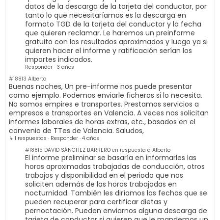
datos de la descarga de la tarjeta del conductor, por
tanto lo que necesitaríamos es la descarga en
formato TGD de la tarjeta del conductor y la fecha
que quieren reclamar. Le haremos un preinforme
gratuito con los resultados aproximados y luego ya si
quieren hacer el informe y ratificación serían los
importes indicados.
Responder
·
3 años
#18813
Alberto
Buenas noches, Un pre-informe nos puede presentar
como ejemplo. Podemos enviarle ficheros si lo necesita.
No somos empires e transportes. Prestamos servicios a
empresas e transportes en Valencia. A veces nos solicitan
informes laborales de horas extras, etc., basados en el
convenio de TTes de Valencia. Saludos,
↳ 1 respuestas
·
Responder
·
4 años
#18815
DAVID SÁNCHEZ BARRERO en respuesta a Alberto
El informe preliminar se basaría en informarles las
horas aproximadas trabajadas de conducción, otros
trabajos y disponibilidad en el periodo que nos
soliciten además de las horas trabajadas en
nocturnidad. También les diríamos las fechas que se
pueden recuperar para certificar dietas y
pernoctación. Pueden enviarnos alguna descarga de
tarjeta de conductor si quieren que le mandemos un