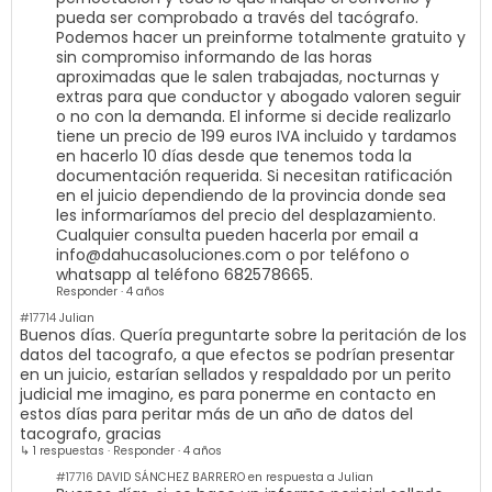
pueda ser comprobado a través del tacógrafo.
Podemos hacer un preinforme totalmente gratuito y
sin compromiso informando de las horas
aproximadas que le salen trabajadas, nocturnas y
extras para que conductor y abogado valoren seguir
o no con la demanda. El informe si decide realizarlo
tiene un precio de 199 euros IVA incluido y tardamos
en hacerlo 10 días desde que tenemos toda la
documentación requerida. Si necesitan ratificación
en el juicio dependiendo de la provincia donde sea
les informaríamos del precio del desplazamiento.
Cualquier consulta pueden hacerla por email a
info@dahucasoluciones.com
o por teléfono o
whatsapp al teléfono 682578665.
Responder
·
4 años
#17714
Julian
Buenos días. Quería preguntarte sobre la peritación de los
datos del tacografo, a que efectos se podrían presentar
en un juicio, estarían sellados y respaldado por un perito
judicial me imagino, es para ponerme en contacto en
estos días para peritar más de un año de datos del
tacografo, gracias
↳ 1 respuestas
·
Responder
·
4 años
#17716
DAVID SÁNCHEZ BARRERO en respuesta a Julian