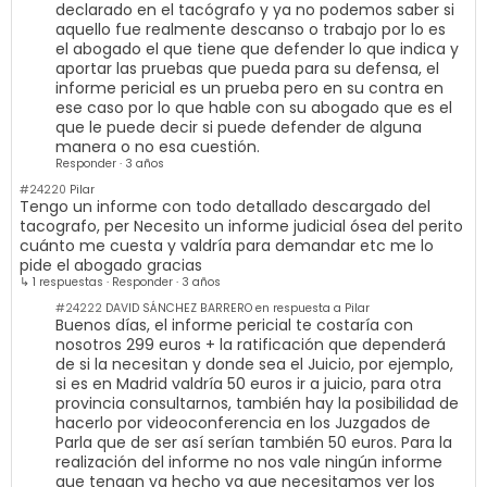
declarado en el tacógrafo y ya no podemos saber si
aquello fue realmente descanso o trabajo por lo es
el abogado el que tiene que defender lo que indica y
aportar las pruebas que pueda para su defensa, el
informe pericial es un prueba pero en su contra en
ese caso por lo que hable con su abogado que es el
que le puede decir si puede defender de alguna
manera o no esa cuestión.
Responder
·
3 años
#24220
Pilar
Tengo un informe con todo detallado descargado del
tacografo, per Necesito un informe judicial ósea del perito
cuánto me cuesta y valdría para demandar etc me lo
pide el abogado gracias
↳ 1 respuestas
·
Responder
·
3 años
#24222
DAVID SÁNCHEZ BARRERO en respuesta a Pilar
Buenos días, el informe pericial te costaría con
nosotros 299 euros + la ratificación que dependerá
de si la necesitan y donde sea el Juicio, por ejemplo,
si es en Madrid valdría 50 euros ir a juicio, para otra
provincia consultarnos, también hay la posibilidad de
hacerlo por videoconferencia en los Juzgados de
Parla que de ser así serían también 50 euros. Para la
realización del informe no nos vale ningún informe
que tengan ya hecho ya que necesitamos ver los