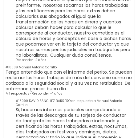
preinforme. Nosotros sacamos las horas trabajadas
y las certificamos pero las horas extras deben
calcularlas sus abogados al igual que la
transformación de las horas en dinero y cuantos
cálculos deban hacer para calcular lo que le
corresponde al conductor, nuestro cometido es el
cálculo de horas y conceptos en base a dichas horas
que podamos ver en la tarjeta del conductor ya que
nosotros somos peritos judiciales en tacógrafos pero
no laboralistas. Cualquier duda consúltenos.
Responder
·
4 años
#18089
Manuel Antonio Carrillo
Tengo entendido que con el informe del perito. Se pueden
reclamar las horas trabajas de más del convenio como no
cotizada a la seguridad social y a su vez no retribuidas. De
antemano gracias buen día.
↳ 1 respuestas
·
Responder
·
4 años
#18090
DAVID SÁNCHEZ BARRERO en respuesta a Manuel Antonio
Carrillo
Si, hacemos informes periciales comprobando a
través de las descargas de tu tarjeta de conductor
de tacógrafo las horas trabajadas e indicando y
certificando las horas trabajadas, extras, nocturnas,
días trabajados en festivos y domingos, dietas,
pernoctación y todo lo que indique el convenio y