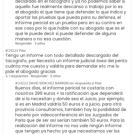
declarado en el tacógrafo y ya no podemos saber si
aquello fue realmente descanso o trabajo por lo es
el abogado el que tiene que defender lo que indica y
aportar las pruebas que pueda para su defensa, el
informe pericial es un prueba pero en su contra en
ese caso por lo que hable con su abogado que es el
que le puede decir si puede defender de alguna
manera o no esa cuestión.
Responder
·
3 años
#24220
Pilar
Tengo un informe con todo detallado descargado del
tacografo, per Necesito un informe judicial ósea del perito
cuánto me cuesta y valdría para demandar etc me lo
pide el abogado gracias
↳ 1 respuestas
·
Responder
·
3 años
#24222
DAVID SÁNCHEZ BARRERO en respuesta a Pilar
Buenos días, el informe pericial te costaría con
nosotros 299 euros + la ratificación que dependerá
de si la necesitan y donde sea el Juicio, por ejemplo,
si es en Madrid valdría 50 euros ir a juicio, para otra
provincia consultarnos, también hay la posibilidad de
hacerlo por videoconferencia en los Juzgados de
Parla que de ser así serían también 50 euros. Para la
realización del informe no nos vale ningún informe
que tengan ya hecho ya que necesitamos ver los