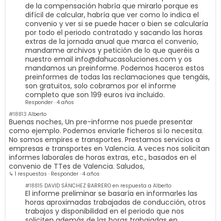
de la compensación habría que mirarlo porque es
difícil de calcular, habría que ver como lo indica el
convenio y ver si se puede hacer o bien se calcularía
por todo el periodo contratado y sacando las horas
extras de la jornada anual que marca el convenio,
mandarme archivos y petición de lo que queréis a
nuestro email
info@dahucasoluciones.com
y os
mandamos un preinforme. Podemos haceros estos
preinformes de todas las reclamaciones que tengáis,
son gratuitos, solo cobramos por el informe
completo que son 199 euros iva incluido.
Responder
·
4 años
#18813
Alberto
Buenas noches, Un pre-informe nos puede presentar
como ejemplo. Podemos enviarle ficheros si lo necesita.
No somos empires e transportes. Prestamos servicios a
empresas e transportes en Valencia. A veces nos solicitan
informes laborales de horas extras, etc., basados en el
convenio de TTes de Valencia. Saludos,
↳ 1 respuestas
·
Responder
·
4 años
#18815
DAVID SÁNCHEZ BARRERO en respuesta a Alberto
El informe preliminar se basaría en informarles las
horas aproximadas trabajadas de conducción, otros
trabajos y disponibilidad en el periodo que nos
soliciten además de las horas trabajadas en