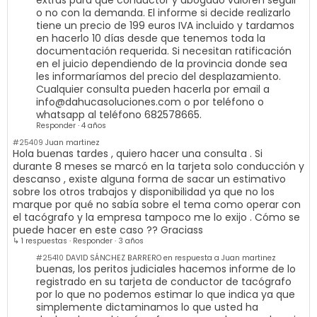
o no con la demanda. El informe si decide realizarlo
tiene un precio de 199 euros IVA incluido y tardamos
en hacerlo 10 días desde que tenemos toda la
documentación requerida. Si necesitan ratificación
en el juicio dependiendo de la provincia donde sea
les informaríamos del precio del desplazamiento.
Cualquier consulta pueden hacerla por email a
info@dahucasoluciones.com
o por teléfono o
whatsapp al teléfono 682578665.
Responder
·
4 años
#25409
Juan martinez
Hola buenas tardes , quiero hacer una consulta . Si
durante 8 meses se marcó en la tarjeta solo conducción y
descanso , existe alguna forma de sacar un estimativo
sobre los otros trabajos y disponibilidad ya que no los
marque por qué no sabía sobre el tema como operar con
el tacógrafo y la empresa tampoco me lo exijo . Cómo se
puede hacer en este caso ?? Graciass
↳ 1 respuestas
·
Responder
·
3 años
#25410
DAVID SÁNCHEZ BARRERO en respuesta a Juan martinez
buenas, los peritos judiciales hacemos informe de lo
registrado en su tarjeta de conductor de tacógrafo
por lo que no podemos estimar lo que indica ya que
simplemente dictaminamos lo que usted ha