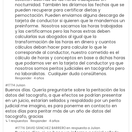
nocturnidad. También les diríamos las fechas que se
pueden recuperar para certificar dietas y
pernoctación. Pueden enviarnos alguna descarga de
tarjeta de conductor si quieren que le mandemos un
preinforme. Nosotros sacamos las horas trabajadas
y las certificamos pero las horas extras deben
calcularlas sus abogados al igual que la
transformación de las horas en dinero y cuantos
cálculos deban hacer para calcular lo que le
corresponde al conductor, nuestro cometido es el
cálculo de horas y conceptos en base a dichas horas
que podamos ver en la tarjeta del conductor ya que
nosotros somos peritos judiciales en tacógrafos pero
no laboralistas. Cualquier duda consúltenos.
Responder
·
4 años
#17714
Julian
Buenos días. Quería preguntarte sobre la peritación de los
datos del tacografo, a que efectos se podrían presentar
en un juicio, estarían sellados y respaldado por un perito
judicial me imagino, es para ponerme en contacto en
estos días para peritar más de un año de datos del
tacografo, gracias
↳ 1 respuestas
·
Responder
·
4 años
#17716
DAVID SÁNCHEZ BARRERO en respuesta a Julian