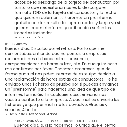
datos de la descarga de la tarjeta del conductor, por
tanto lo que necesitaríamos es la descarga en
formato TGD de la tarjeta del conductor y la fecha
que quieren reclamar. Le haremos un preinforme
gratuito con los resultados aproximados y luego ya si
quieren hacer el informe y ratificación serían los
importes indicados.
Responder
·
3 años
#19102
Alberto
Buenos días, Disculpa por el retraso. Por lo que me
comentabas, entiendo que no peritáis a empresas
reclamaciones de horas extras, presencia,
compensaciones de horas extras, etc. En cualquier caso
me confirmas por favor. Tenemos empresas, que de
forma puntual nos piden informe de este tipo debido a
una reclamación de horas extras de conductores. Te he
enviado unos ficheros de prueba por si puedes enviarnos
un "preinforme" para hacernos una idea de qué tipo de
informes formuláis. En cualquier caso, enviaríamos
vuestro contacto a la empresa. A qué mail os enviaría los
ficheros ya que por mail me los devuelve. Gracias y
saludos, Alberto
↳ 1 respuestas
·
Responder
·
4 años
#19104
DAVID SÁNCHEZ BARRERO en respuesta a Alberto
Buenos días, si, si lo hacemos, lo único que el tema