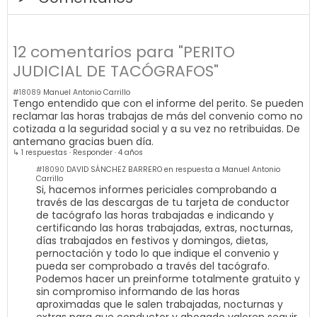
12 comentarios para "PERITO
JUDICIAL DE TACÓGRAFOS"
#18089
Manuel Antonio Carrillo
Tengo entendido que con el informe del perito. Se pueden
reclamar las horas trabajas de más del convenio como no
cotizada a la seguridad social y a su vez no retribuidas. De
antemano gracias buen día.
↳ 1 respuestas
·
Responder
·
4 años
#18090
DAVID SÁNCHEZ BARRERO en respuesta a Manuel Antonio
Carrillo
Si, hacemos informes periciales comprobando a
través de las descargas de tu tarjeta de conductor
de tacógrafo las horas trabajadas e indicando y
certificando las horas trabajadas, extras, nocturnas,
días trabajados en festivos y domingos, dietas,
pernoctación y todo lo que indique el convenio y
pueda ser comprobado a través del tacógrafo.
Podemos hacer un preinforme totalmente gratuito y
sin compromiso informando de las horas
aproximadas que le salen trabajadas, nocturnas y
extras para que conductor y abogado valoren seguir