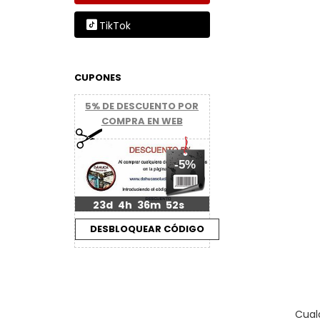
TikTok
CUPONES
5% DE DESCUENTO POR
COMPRA EN WEB
-5%
23d
4h
36m
51s
Cual