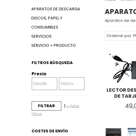
APARATOS DE DESCARGA
APARATO
DISCOS, PAPEL Y
Aparatos de des
CONSUMIBLES
Ordenar por:
P
SERVICIOS
SERVICIO + PRODUCTO
FILTROS BÚSQUEDA
Precio
LECTOR D
DE TARJE
49,
|
x Quitar
Filtros
COSTES DE ENVÍO