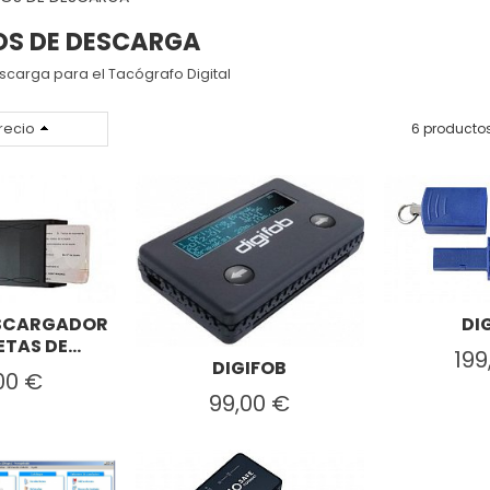
S DE DESCARGA
carga para el Tacógrafo Digital
recio
6 producto
ESCARGADOR
DI
TAS DE...
199
DIGIFOB
00 €
99,00 €