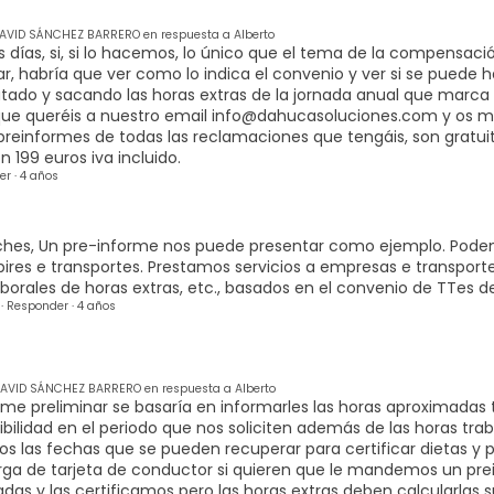
AVID SÁNCHEZ BARRERO en respuesta a Alberto
 días, si, si lo hacemos, lo único que el tema de la compensació
ar, habría que ver como lo indica el convenio y ver si se puede h
tado y sacando las horas extras de la jornada anual que marca
que queréis a nuestro email
info@dahucasoluciones.com
y os m
preinformes de todas las reclamaciones que tengáis, son gratu
n 199 euros iva incluido.
er
·
4 años
hes, Un pre-informe nos puede presentar como ejemplo. Podemos
res e transportes. Prestamos servicios a empresas e transportes
borales de horas extras, etc., basados en el convenio de TTes de
·
Responder
·
4 años
AVID SÁNCHEZ BARRERO en respuesta a Alberto
orme preliminar se basaría en informarles las horas aproximadas
ibilidad en el periodo que nos soliciten además de las horas tr
os las fechas que se pueden recuperar para certificar dietas y
ga de tarjeta de conductor si quieren que le mandemos un pre
adas y las certificamos pero las horas extras deben calcularlas 