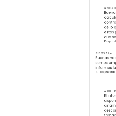
#19104
D
Buenos
calcul
contra
de lo 
estos 
que so
Respond
#18813
Alberto
Buenas noc
somos empi
informes la
↳ 1 respuestas
#18815
D
El inf
dispon
diríam
descar
trabaj