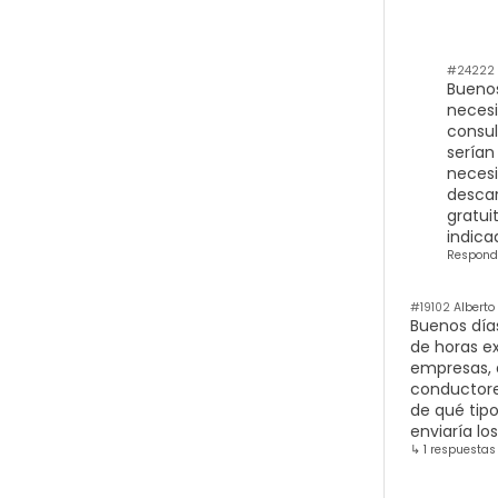
#24222
Buenos
necesi
consul
serían
necesi
descar
gratui
indica
Respond
#19102
Alberto
Buenos día
de horas e
empresas, 
conductore
de qué tip
enviaría lo
↳ 1 respuestas