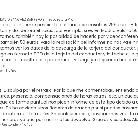
DAVID SÁNCHEZ BARRERO en respuesta a Pilar
 días, el informe pericial te costaría con nosotros 299 euros + l
tan y donde sea el Juicio, por ejemplo, si es en Madrid valdría 50 
tarnos, también hay la posibilidad de hacerlo por videoconferen
 también 50 euros. Para la realización del informe no nos vale
tamos ver los datos de la descarga de la tarjeta del conductor,
ga en formato TGD de la tarjeta del conductor y la fecha que 
to con los resultados aproximados y luego ya si quieren hacer el 
dos.
er
·
3 años
s, Disculpa por el retraso. Por lo que me comentabas, entiendo
xtras, presencia, compensaciones de horas extras, etc. En cual
que de forma puntual nos piden informe de este tipo debido a 
s. Te he enviado unos ficheros de prueba por si puedes enviar
o de informes formuláis. En cualquier caso, enviaríamos vuestro
s ficheros ya que por mail me los devuelve. Gracias y saludos, Al
·
Responder
·
4 años