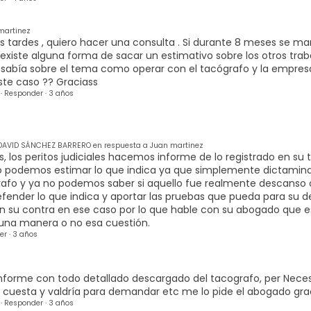
martinez
 tardes , quiero hacer una consulta . Si durante 8 meses se ma
existe alguna forma de sacar un estimativo sobre los otros trab
 sabía sobre el tema como operar con el tacógrafo y la empre
ste caso ?? Graciass
·
Responder
·
3 años
AVID SÁNCHEZ BARRERO en respuesta a Juan martinez
, los peritos judiciales hacemos informe de lo registrado en su 
 podemos estimar lo que indica ya que simplemente dictamina
afo y ya no podemos saber si aquello fue realmente descanso o 
fender lo que indica y aportar las pruebas que pueda para su de
n su contra en ese caso por lo que hable con su abogado que es
una manera o no esa cuestión.
er
·
3 años
nforme con todo detallado descargado del tacografo, per Necesit
cuesta y valdría para demandar etc me lo pide el abogado gra
·
Responder
·
3 años