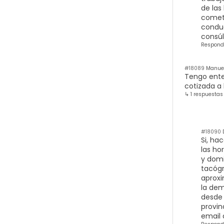
de las
cometi
conduc
consúl
Respond
#18089
Manuel 
Tengo ente
cotizada a 
↳ 1 respuestas
#18090
Si, ha
las ho
y domi
tacógr
aproxi
la dem
desde 
provin
email