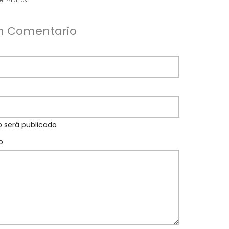
er
·
4 años
n Comentario
o será publicado
o