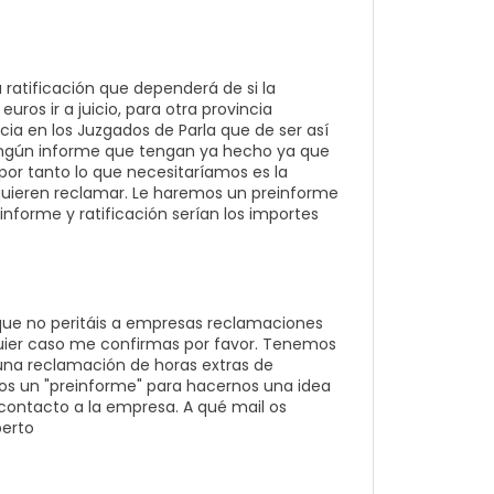
a ratificación que dependerá de si la
euros ir a juicio, para otra provincia
cia en los Juzgados de Parla que de ser así
 ningún informe que tengan ya hecho ya que
 por tanto lo que necesitaríamos es la
quieren reclamar. Le haremos un preinforme
informe y ratificación serían los importes
 que no peritáis a empresas reclamaciones
quier caso me confirmas por favor. Tenemos
una reclamación de horas extras de
nos un "preinforme" para hacernos una idea
 contacto a la empresa. A qué mail os
berto