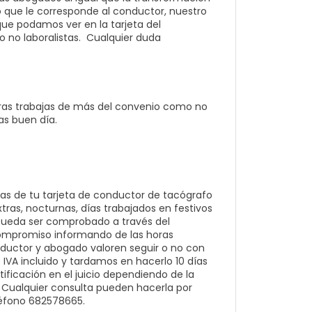
o que le corresponde al conductor, nuestro
ue podamos ver en la tarjeta del
o no laboralistas. Cualquier duda
oras trabajas de más del convenio como no
as buen día.
as de tu tarjeta de conductor de tacógrafo
xtras, nocturnas, días trabajados en festivos
 pueda ser comprobado a través del
compromiso informando de las horas
nductor y abogado valoren seguir o no con
s IVA incluido y tardamos en hacerlo 10 días
ficación en el juicio dependiendo de la
. Cualquier consulta pueden hacerla por
léfono 682578665.