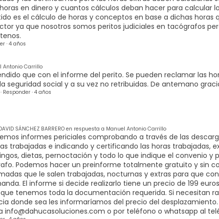
 horas en dinero y cuantos cálculos deban hacer para calcular l
do es el cálculo de horas y conceptos en base a dichas horas q
tor ya que nosotros somos peritos judiciales en tacógrafos per
tenos.
er
·
4 años
Antonio Carrillo
ndido que con el informe del perito. Se pueden reclamar las h
la seguridad social y a su vez no retribuidas. De antemano graci
·
Responder
·
4 años
DAVID SÁNCHEZ BARRERO en respuesta a Manuel Antonio Carrillo
cemos informes periciales comprobando a través de las descarg
ras trabajadas e indicando y certificando las horas trabajadas, e
ngos, dietas, pernoctación y todo lo que indique el convenio y
afo. Podemos hacer un preinforme totalmente gratuito y sin 
madas que le salen trabajadas, nocturnas y extras para que co
anda. El informe si decide realizarlo tiene un precio de 199 euro
que tenemos toda la documentación requerida. Si necesitan rati
cia donde sea les informaríamos del precio del desplazamiento
 a
info@dahucasoluciones.com
o por teléfono o whatsapp al te