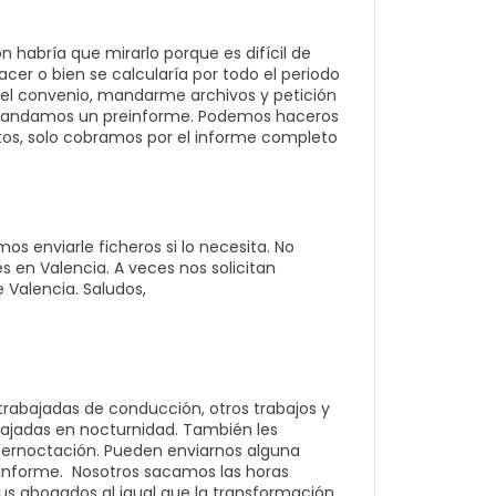
n habría que mirarlo porque es difícil de
acer o bien se calcularía por todo el periodo
 el convenio, mandarme archivos y petición
andamos un preinforme. Podemos haceros
itos, solo cobramos por el informe completo
 enviarle ficheros si lo necesita. No
 en Valencia. A veces nos solicitan
 Valencia. Saludos,
 trabajadas de conducción, otros trabajos y
abajadas en nocturnidad. También les
 pernoctación. Pueden enviarnos alguna
informe. Nosotros sacamos las horas
sus abogados al igual que la transformación