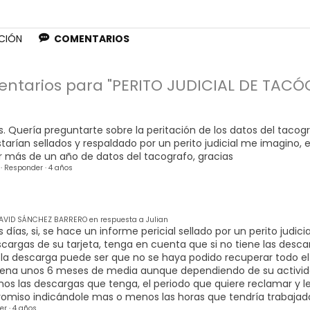
CIÓN
COMENTARIOS
entarios para "PERITO JUDICIAL DE TAC
. Quería preguntarte sobre la peritación de los datos del tacog
estarían sellados y respaldado por un perito judicial me imagin
ar más de un año de datos del tacografo, gracias
·
Responder
·
4 años
AVID SÁNCHEZ BARRERO en respuesta a Julian
 días, si, se hace un informe pericial sellado por un perito judici
scargas de su tarjeta, tenga en cuenta que si no tiene las desc
la descarga puede ser que no se haya podido recuperar todo el 
ena unos 6 meses de media aunque dependiendo de su activid
nos las descargas que tenga, el periodo que quiere reclamar y l
miso indicándole mas o menos las horas que tendría trabajadas
er
·
4 años