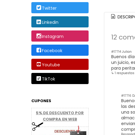
Twitter
DESCRIP
Linkedin
12 com
Instagram
Facebook
#17714
Julian
Buenos días
un juicio, 
Youtube
para perit
↳ 1 respuestas
TikTok
#17716
D
Buenos
CUPONES
las de
una so
5% DE DESCUENTO POR
almac
COMPRA EN WEB
enviar
compro
Respond