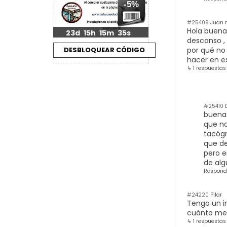
-5%
#25409
Juan 
Hola buenas
23d
15h
15m
34s
descanso , 
por qué no
hacer en e
↳ 1 respuestas
#25410
D
buenas
que no
tacógr
que de
pero e
de alg
Respond
#24220
Pilar
Tengo un i
cuánto me 
↳ 1 respuestas