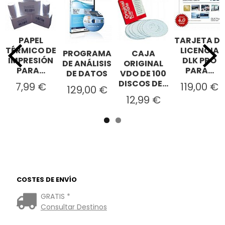
PAPEL
TARJETA DE
TÉRMICO DE
LICENCIA
PROGRAMA
CAJA
IMPRESIÓN
DLK PRO
DE ANÁLISIS
ORIGINAL
PARA...
PARA...
DE DATOS
VDO DE 100
DISCOS DE...
7,99 €
119,00 €
129,00 €
12,99 €
COSTES DE ENVÍO
GRATIS *
Consultar Destinos