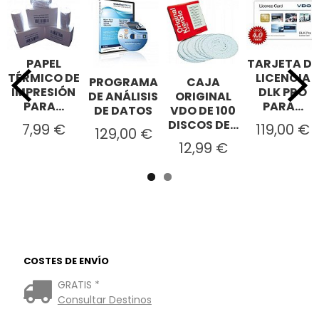
PAPEL
TARJETA DE
TÉRMICO DE
LICENCIA
PROGRAMA
CAJA
IMPRESIÓN
DLK PRO
DE ANÁLISIS
ORIGINAL
PARA...
PARA...
DE DATOS
VDO DE 100
DISCOS DE...
7,99 €
119,00 €
129,00 €
12,99 €
COSTES DE ENVÍO
GRATIS *
Consultar Destinos