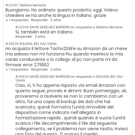
#22097
Stefano Demaria
Buongiorno. Ho ordinato questo prodotto oggi. Volevo
chiedere se ha anche la lingua in italiano. grazie
↳ 1 respuestas
·
Responder
·
3 años
#22099
DAVID SÁNCHEZ BARRERO en respuesta a Stefano Demaria
Si, también está en italiano
Responder
·
3 años
#28834
SOUHAIL BEL HAJ YAHIA
Ho acquisto il lettore Tacho2SAFe su Amazon da un mese
ma adesso non mi funziona Piu quando inserisco la mia
carda conducente o lo collego al pc non parte mi da
firmwar error 279552
↳ 1 respuestas
·
Responder
·
2 años
#28836
DAVID SÁNCHEZ BARRERO en respuesta a SOUHAIL BEL HAJ
YAHIA
Ciao, sì, ti ho appena risposto via email Amazon con
quanto segue, provalo e dimmi: Buon pomeriggio, ok,
proveremo a risolverlo se non lo cambiamo con un
altro, fai una copia di backup dei dati che hai
scaricato, quindi formatta l'unità rimovibile del
dispositivo come indicato nell'allegato in
formattazione rapida , quindi quando è vuota l'unità
scarica i file decomprimendo il file dal seguente
collegamento, se il problema non viene risolto, inviaci
una foto del guasto. Ti auguro il meglio.