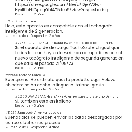
https://drive.google.com/file/d/12jeW2Iw-
HyxlR1pNllOpqqGbI4T5ifm9/view?usp=sharing
Responder
·
2 años
#27767
Iosif Butnaru
Hola, este aparato es compatible con el tachografo
inteligente de 2 generacion.
↳ 1 respuestas
·
Responder
·
2 años
#27769
DAVID SÁNCHEZ BARRERO en respuesta a Iosif Butnaru
Si, el aparato de descarga Tacho2safe al igual que
todos los que hay en la web son compatibles con el
nuevo tacógrafo inteligente de segunda generación
que salió el pasado 21/08/23
Responder
·
2 años
#22098
Stefano Demaria
Buongiorno. Ho ordinato questo prodotto oggi. Volevo
chiedere se ha anche la lingua in italiano. grazie
↳ 1 respuestas
·
Responder
·
3 años
#22100
DAVID SÁNCHEZ BARRERO en respuesta a Stefano Demaria
Si, también está en italiano
Responder
·
3 años
#17257
Juan José Villen valldeperez
Buenos dias se pueden enviar los datos descargados por
correo electronico gracias
↳ 1 respuestas
·
Responder
·
4 años