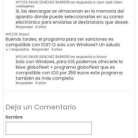
#17258
DAVID SÁNCHEZ BARRERO en respuesta a Juan José Villen
valldeperez
Si, las descargas se almacenan en la memoria del
aparato donde puede seleccionarlas en su correo
electrónico para enviarlas al destinatario que desee.
Responder
·
4 años
#15235
Alvaro
Buenas tardes, el programa para ver sanciones es
compatible con iOS? O solo con Windows? Un saludo
↳ 1 respuestas
·
Responder
·
4 años
#15240
DAVID SÁNCHEZ BARRERO en respuesta a Alvaro
Solo con Windows, para IOS podemos ofrecerle la
llave globofleet + programa globofleet que es
compatible con IOS por 259 euros este programa
también es más completo
Responder
·
4 años
Deja un Comentario
Nombre