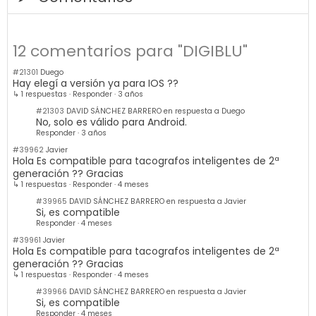
12 comentarios para "DIGIBLU"
#21301
Duego
Hay elegí a versión ya para IOS ??
↳ 1 respuestas
·
Responder
·
3 años
#21303
DAVID SÁNCHEZ BARRERO en respuesta a Duego
No, solo es válido para Android.
Responder
·
3 años
#39962
Javier
Hola Es compatible para tacografos inteligentes de 2ª
generación ?? Gracias
↳ 1 respuestas
·
Responder
·
4 meses
#39965
DAVID SÁNCHEZ BARRERO en respuesta a Javier
Si, es compatible
Responder
·
4 meses
#39961
Javier
Hola Es compatible para tacografos inteligentes de 2ª
generación ?? Gracias
↳ 1 respuestas
·
Responder
·
4 meses
#39966
DAVID SÁNCHEZ BARRERO en respuesta a Javier
Si, es compatible
Responder
·
4 meses