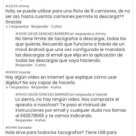
#21939
Jimmy
Hola, se puede utilizar para una flota de 8 camiones, de no
ser así, hasta cuantos camiones permite la descarga??
Gracias
↳ 1 respuestas
·
Responder
·
3 años
#21940
DAVID SÁNCHEZ BARRERO en respuesta a Jimmy
No tiene límite de tacógrafos a descargar, todos los
que quieras. Recuerda que funciona a través de un
móvil Android que una vez configurado le mandará
las descargas al email que elija en la aplicación de
todas las descargas que vaya haciendo.
Responder
·
3 años
#19899
Vicente
Hay algún vídeo en internet que explique cómo usar
digiblu? No soy capaz de hacerlo
↳ 1 respuestas
·
Responder
·
4 años
#19900
DAVID SÁNCHEZ BARRERO en respuesta a Vicente
Lo siento, no hay ningún video. Nos compraste el
aparato a nosotros? Te paso el manual de
instrucciones por email y cualquier duda nos llamas
al 682578665 y te vamos indicando.
Responder
·
4 años
#19444
Salvador
Hola sirve para todos.los tacografos? Tiene USB para