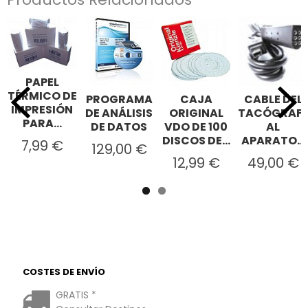
PAPEL
TÉRMICO DE
PROGRAMA
CAJA
CABLE DEL
IMPRESIÓN
DE ANÁLISIS
ORIGINAL
TACÓGRAF
PARA...
DE DATOS
VDO DE 100
AL
DISCOS DE...
APARATO...
7,99 €
129,00 €
12,99 €
49,00 €
COSTES DE ENVÍO
GRATIS *