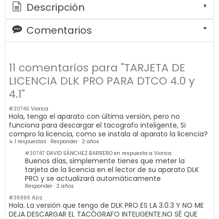
Descripción
Comentarios
11 comentarios para "TARJETA DE
LICENCIA DLK PRO PARA DTCO 4.0 y
4.1"
#30746
Viorica
Hola, tengo el aparato con última versión, pero no
funciona para descargar el tacografo inteligente, Si
compro la licencia, como se instala al aparato la licencia?
↳ 1 respuestas
·
Responder
·
2 años
#30747
DAVID SÁNCHEZ BARRERO en respuesta a Viorica
Buenos días, simplemente tienes que meter la
tarjeta de la licencia en el lector de su aparato DLK
PRO y se actualizará automáticamente
Responder
·
2 años
#36866
Aziz
Hola. La versión que tengo de DLK PRO ES LA 3.0.3 Y NO ME
DEJA DESCARGAR EL TACÓGRAFO INTELIGENTE.NO SÉ QUE