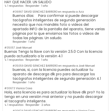
HAY QUE HACER. UN SALUDO
↳ 1 respuestas
·
Responder
·
1 año
#36867
DAVID SÁNCHEZ BARRERO en respuesta a Aziz
Buenos días: Para confirmar si puede descargar
tacógrafos inteligentes de segunda generación
necesito que nos mandéis foto o videos del
apartado INFO de la pantalla del aparato, tiene varias
páginas por lo que enviarnos las fotos o videos de
todas las páginas. Un saludo.
Responder
·
1 año
#35057
José Manuel
Buenas Tengo la llave con la versión 2.5.0 Con la licencia
puedo actualizarlo a la versión 4.1
↳ 1 respuestas
·
Responder
·
1 año
#35059
DAVID SÁNCHEZ BARRERO en respuesta a José Manuel
buenas, si, con la licencia puedes actualizar tu
aparato de descarga dlk pro para descargar los
tacógrafos inteligentes de segunda generación 4.1
Responder
·
1 año
#30673
Viorica Cosa
Hola, esta licencia es para actualizar la llave dlk pro? Yo la
tengo en una versión mai anterior y no puedo descargar
el tacografo inteligente.
↳ 1 respuestas
·
Responder
·
2 años
#30674
DAVID SÁNCHEZ BARRERO en respuesta a Viorica Cosa